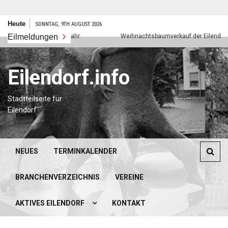
Zum
Heute
SONNTAG, 9TH AUGUST 2026
Inhalt
Eilmeldungen
Frohes neues Jahr
Weihnachtsbaumverkauf der Eilendorfer P
springen
Eilendorf.info
Stadtteilseite für
Eilendorf
NEUES
TERMINKALENDER
BRANCHENVERZEICHNIS
VEREINE
AKTIVES EILENDORF
KONTAKT