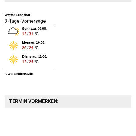
Wetter Eilendorf
3-Tage-Vorhersage
Sonntag, 09.08.
13
/
31
°C
Montag, 10.08.
20
/
29
°C
Dienstag, 11.08.
13
/
25
°C
© wetterdienst.de
TERMIN VORMERKEN: