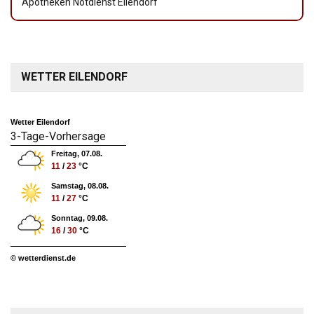
Apotheken Notdienst Eilendorf
WETTER EILENDORF
Wetter Eilendorf
3-Tage-Vorhersage
Freitag, 07.08.
11
/
23
°C
Samstag, 08.08.
11
/
27
°C
Sonntag, 09.08.
16
/
30
°C
© wetterdienst.de