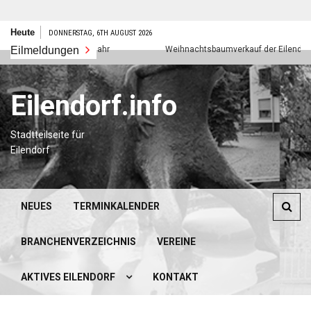
Zum
Heute
DONNERSTAG, 6TH AUGUST 2026
Inhalt
Eilmeldungen
Frohes neues Jahr
Weihnachtsbaumverkauf der Eilendorfer P
springen
Eilendorf.info
Stadtteilseite für
Eilendorf
NEUES
TERMINKALENDER
BRANCHENVERZEICHNIS
VEREINE
AKTIVES EILENDORF
KONTAKT