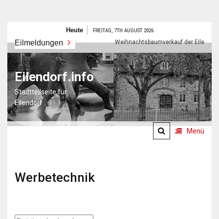
Zum
Heute
FREITAG, 7TH AUGUST 2026
Inhalt
Eilmeldungen
Frohes neues Jahr
Weihnachtsbaumverkauf der Eilendorfer P
springen
Eilendorf.info
Stadtteilseite für
Eilendorf
Menü
Werbetechnik