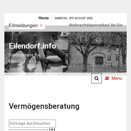
Zum
Heute
SAMSTAG, 8TH AUGUST 2026
Inhalt
Eilmeldungen
Frohes neues Jahr
Weihnachtsbaumverkauf der Eilendorfer 
springen
Eilendorf.info
Stadtteilseite für
Eilendorf
Menü
Vermögensberatung