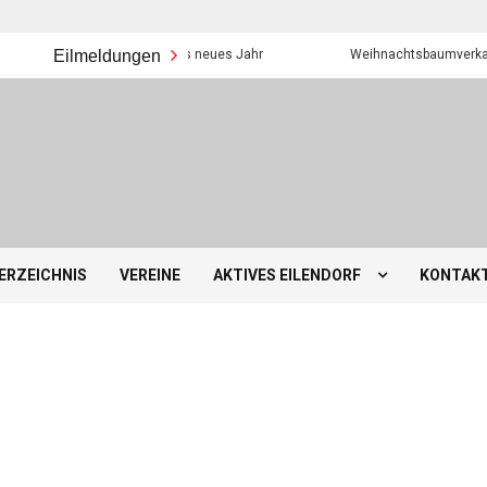
Eilmeldungen
Frohes neues Jahr
Weihnachtsbaumverkauf der E
ERZEICHNIS
VEREINE
AKTIVES EILENDORF
KONTAK
BEZIRKSAMT EILENDORF
MOBILITÄT IN EILENDORF
SCHULEN, KINDERGÄRTEN &
SONSTIGES