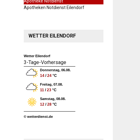
Apotheke Notdienst
Apotheken Notdienst Eilendorf
WETTER EILENDORF
Wetter Eilendorf
3-Tage-Vorhersage
Donnerstag, 06.08.
14
/
24
°C
Freitag, 07.08.
11
/
23
°C
Samstag, 08.08.
12
/
28
°C
© wetterdienst.de