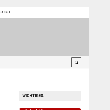
ilendorfer Pfadfinder
St. Martin 2025: Umzüge in Eilendorf
T
WICHTIGES: