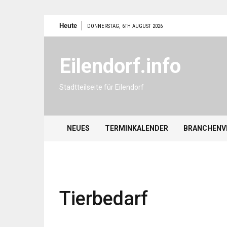
Zum
Heute
DONNERSTAG, 6TH AUGUST 2026
Inhalt
springen
Eilendorf.info
Stadtteilseite für Eilendorf
NEUES
TERMINKALENDER
BRANCHENV
Tierbedarf