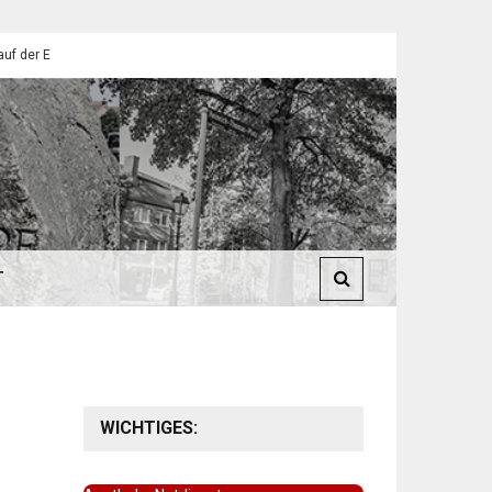
lendorfer Pfadfinder
St. Martin 2025: Umzüge in Eilendorf
T
WICHTIGES: