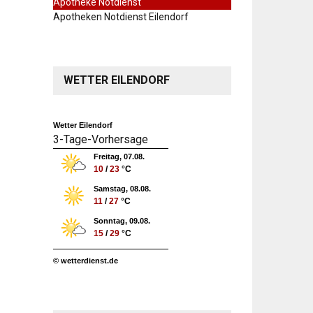
Apotheke Notdienst
Apotheken Notdienst Eilendorf
WETTER EILENDORF
Wetter Eilendorf
3-Tage-Vorhersage
Freitag, 07.08.
10
/
23
°C
Samstag, 08.08.
11
/
27
°C
Sonntag, 09.08.
15
/
29
°C
© wetterdienst.de