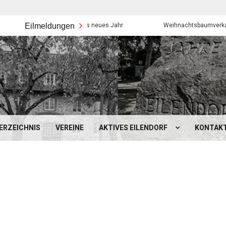
Eilmeldungen
Frohes neues Jahr
Weihnachtsbaumverkauf der Ei
ERZEICHNIS
VEREINE
AKTIVES EILENDORF
KONTAK
BEZIRKSAMT EILENDORF
MOBILITÄT IN EILENDORF
SCHULEN, KINDERGÄRTEN &
SONSTIGES