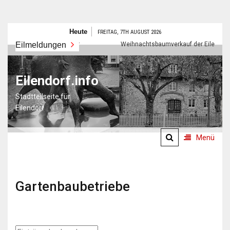
Zum
Heute
FREITAG, 7TH AUGUST 2026
Inhalt
Eilmeldungen
Frohes neues Jahr
Weihnachtsbaumverkauf der Eilendorfer P
springen
Eilendorf.info
Stadtteilseite für
Eilendorf
Menü
Gartenbaubetriebe