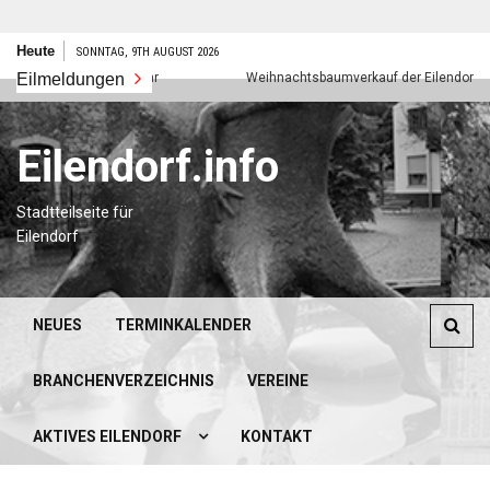
Zum
Heute
SONNTAG, 9TH AUGUST 2026
Inhalt
Frohes neues Jahr
Eilmeldungen
Weihnachtsbaumverkauf der Eilendorfer Pfad
springen
Eilendorf.info
Stadtteilseite für
Eilendorf
NEUES
TERMINKALENDER
BRANCHENVERZEICHNIS
VEREINE
AKTIVES EILENDORF
KONTAKT