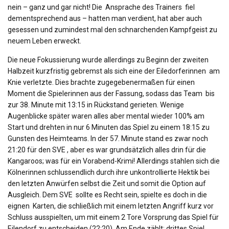
nein – ganz und gar nicht! Die Ansprache des Trainers fiel
dementsprechend aus – hatten man verdient, hat aber auch
gesessen und zumindest mal den schnarchenden Kampfgeist zu
neuem Leben erweckt.
Die neue Fokussierung wurde allerdings zu Beginn der zweiten
Halbzeit kurzfristig gebremst als sich eine der Eiledorferinnen am
Knie verletzte. Dies brachte zugegebenermaßen für einen
Moment die Spielerinnen aus der Fassung, sodass das Team bis
zur 38. Minute mit 13:15 in Rückstand gerieten. Wenige
Augenblicke später waren alles aber mental wieder 100% am
Start und drehten in nur 6 Minuten das Spiel zu einem 18:15 zu
Gunsten des Heimteams. In der 57. Minute stand es zwar noch
21:20 für den SVE , aber es war grundsätzlich alles drin für die
Kangaroos; was für ein Vorabend-Krimi! Allerdings stahlen sich die
Kölnerinnen schlussendlich durch ihre unkontrollierte Hektik bei
den letzten Anwürfen selbst die Zeit und somit die Option auf
Ausgleich. Dem SVE sollte es Recht sein, spielte es doch in die
eignen Karten, die schließlich mit einem letzten Angriff kurz vor
Schluss ausspielten, um mit einem 2 Tore Vorsprung das Spiel für
Eilendorf zu entscheiden (22:20). Am Ende zählt: drittes Spiel,