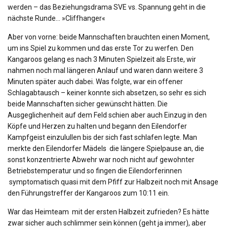
werden – das Beziehungsdrama SVE vs. Spannung geht in die
nächste Runde… ​»Cliffhanger«
Aber von vorne: beide Mannschaften brauchten einen Moment,
um ins Spiel zu kommen und das erste Tor zu werfen. Den
Kangaroos gelang es nach 3 Minuten Spielzeit als Erste, wir
nahmen noch mal längeren Anlauf und waren dann weitere 3
Minuten später auch dabei. Was folgte, war ein offener
Schlagabtausch – keiner konnte sich absetzen, so sehr es sich
beide Mannschaften sicher gewünscht hätten. Die
Ausgeglichenheit auf dem Feld schien aber auch Einzug in den
Köpfe und Herzen zu halten und begann den Eilendorfer
Kampfgeist einzulullen bis der sich fast schlafen legte. Man
merkte den Eilendorfer Mädels die längere Spielpause an, die
sonst konzentrierte Abwehr war noch nicht auf gewohnter
Betriebstemperatur und so fingen die Eilendorferinnen
symptomatisch quasi mit dem Pfiff zur Halbzeit noch mit Ansage
den Führungstreffer der Kangaroos zum 10:11 ein.
War das Heimteam mit der ersten Halbzeit zufrieden? Es hätte
zwar sicher auch schlimmer sein können (geht ja immer), aber