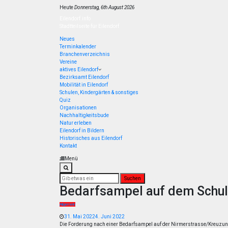
Zum
Heute
Donnerstag, 6th August 2026
Inhalt
springen
Eilendorf.info
Stadtteilseite für Eilendorf
Neues
Terminkalender
Branchenverzeichnis
Vereine
aktives Eilendorf
Bezirksamt Eilendorf
Mobilität in Eilendorf
Schulen, Kindergärten & sonstiges
Quiz
Organisationen
Nachhaltigkeitsbude
Natur erleben
Eilendorf in Bildern
Historisches aus Eilendorf
Kontakt
Menü
Suche
nach:
Bedarfsampel auf dem Schul
Allgemein
31. Mai 2022
4. Juni 2022
Die Forderung nach einer Bedarfsampel auf der Nirmerstrasse/Kreuzun