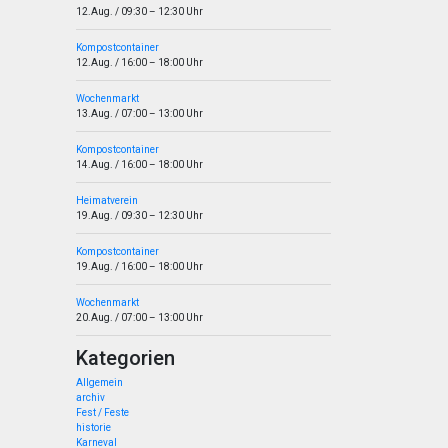
12.Aug.
/
09:30
–
12:30
Uhr
Kompostcontainer
12.Aug.
/
16:00
–
18:00
Uhr
Wochenmarkt
13.Aug.
/
07:00
–
13:00
Uhr
Kompostcontainer
14.Aug.
/
16:00
–
18:00
Uhr
Heimatverein
19.Aug.
/
09:30
–
12:30
Uhr
Kompostcontainer
19.Aug.
/
16:00
–
18:00
Uhr
Wochenmarkt
20.Aug.
/
07:00
–
13:00
Uhr
Kategorien
Allgemein
archiv
Fest / Feste
historie
Karneval