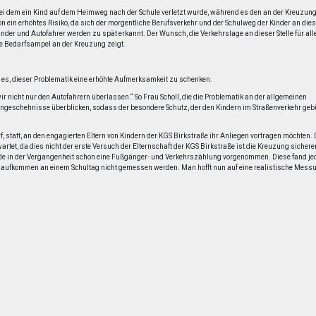
, bei dem ein Kind auf dem Heimweg nach der Schule verletzt wurde, während es den an der Kreuzun
n ein erhöhtes Risiko, da sich der morgentliche Berufsverkehr und der Schulweg der Kinder an diese
nder und Autofahrer werden zu spät erkannt. Der Wunsch, die Verkehrslage an dieser Stelle für all
ine Bedarfsampel an der Kreuzung zeigt.
t es, dieser Problematik eine erhöhte Aufmerksamkeit zu schenken.
r nicht nur den Autofahrern überlassen.“ So Frau Scholl, die die Problematik an der allgemeinen
engeschehnisse überblicken, sodass der besondere Schutz, der den Kindern im Straßenverkehr geb
, statt, an den engagierten Eltern von Kindern der KGS Birkstraße ihr Anliegen vortragen möchten. 
artet, da dies nicht der erste Versuch der Elternschaft der KGS Birkstraße ist die Kreuzung sichere
 in der Vergangenheit schon eine Fußgänger- und Verkehrszählung vorgenommen. Diese fand je
ehrsaufkommen an einem Schultag nicht gemessen werden. Man hofft nun auf eine realistische Mess