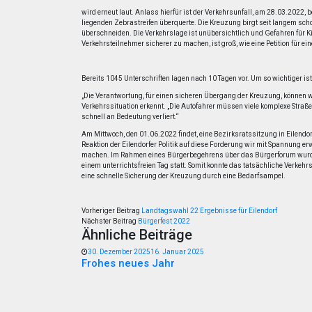
wird erneut laut. Anlass hierfür ist der Verkehrsunfall, am 28.03.2022
liegenden Zebrastreifen überquerte. Die Kreuzung birgt seit langem scho
überschneiden. Die Verkehrslage ist unübersichtlich und Gefahren für Ki
Verkehrsteilnehmer sicherer zu machen, ist groß, wie eine Petition für e
Bereits 1045 Unterschriften lagen nach 10 Tagen vor. Um so wichtiger is
„Die Verantwortung, für einen sicheren Übergang der Kreuzung, können wi
Verkehrssituation erkennt. „Die Autofahrer müssen viele komplexe Straß
schnell an Bedeutung verliert.“
Am Mittwoch, den 01.06.2022 findet, eine Bezirksratssitzung in Eilendorf
Reaktion der Eilendorfer Politik auf diese Forderung wir mit Spannung erw
machen. Im Rahmen eines Bürgerbegehrens über das Bürgerforum wurde
einem unterrichtsfreien Tag statt. Somit konnte das tatsächliche Verk
eine schnelle Sicherung der Kreuzung durch eine Bedarfsampel.
Vorheriger Beitrag
Landtagswahl 22 Ergebnisse für Eilendorf
Nächster Beitrag
Bürgerfest 2022
Ähnliche Beiträge
30. Dezember 2025
16. Januar 2025
Frohes neues Jahr