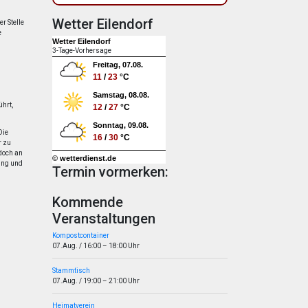
g
Wetter Eilendorf
r Stelle
e
Wetter Eilendorf
3-Tage-Vorhersage
Freitag, 07.08.
11
/
23
°C
Samstag, 08.08.
ührt,
12
/
27
°C
Sonntag, 09.08.
Die
16
/
30
°C
r zu
doch an
© wetterdienst.de
ung und
Termin vormerken:
Kommende
Veranstaltungen
Kompostcontainer
07.Aug.
/
16:00
–
18:00
Uhr
Stammtisch
07.Aug.
/
19:00
–
21:00
Uhr
Heimatverein