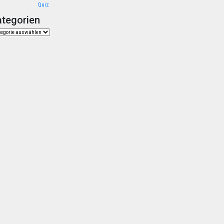
Quiz
ategorien
gorien