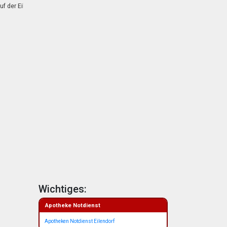
lendorfer Pfadfinder
St. Martin 2025: Umzüge in Eilendorf
Wichtiges:
Apotheke Notdienst
Apotheken Notdienst Eilendorf