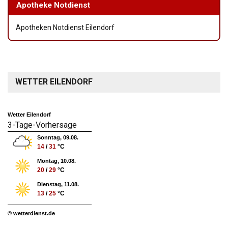
Apotheke Notdienst
Apotheken Notdienst Eilendorf
WETTER EILENDORF
Wetter Eilendorf
3-Tage-Vorhersage
Sonntag, 09.08.
14
/
31
°C
Montag, 10.08.
20
/
29
°C
Dienstag, 11.08.
13
/
25
°C
© wetterdienst.de