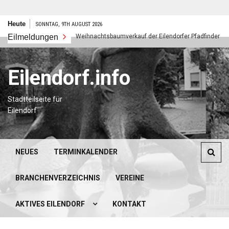
Zum
Heute
SONNTAG, 9TH AUGUST 2026
Inhalt
Eilmeldungen
Weihnachtsbaumverkauf der Eilendorfer Pfadfinder
springen
Eilendorf.info
Stadtteilseite für
Eilendorf
NEUES
TERMINKALENDER
BRANCHENVERZEICHNIS
VEREINE
AKTIVES EILENDORF
KONTAKT