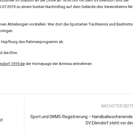
tzturnier im Stadion an der Linde ab 18:30 Uhr mit dem SV Eilendorf und der
06.07.2019 zu einem bunten Nachmittag auf dem Gelände des Vereinsheims Ni
elnen Abteilungen vorstellen. Wer dort die Sportarten Tischtennis und Badmint
bringen.
ne Hüpfburg das Rahmenprogramm ab.
 die Ehre.
endorf-1919.de
der Homepage der Arminia entnehmen.
NÄCHSTER BEI
Sport und DKMS-Registrierung – Handballwochenende
kt
SV Eilendorf steht vor de