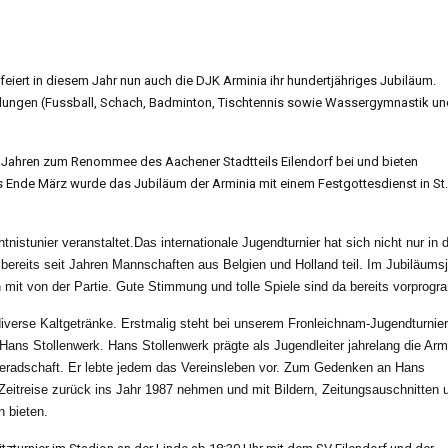
feiert in diesem Jahr nun auch die DJK Arminia ihr hundertjähriges Jubiläum.
eilungen (Fussball, Schach, Badminton, Tischtennis sowie Wassergymnastik u
t Jahren zum Renommee des Aachener Stadtteils Eilendorf bei und bieten
s Ende März wurde das Jubiläum der Arminia mit einem Festgottesdienst in St.
tnistunier veranstaltet.
Das internationale Jugendturnier hat sich nicht nur in 
 bereits seit Jahren Mannschaften aus Belgien und Holland teil.
Im Jubiläumsj
mit von der Partie. Gute Stimmung und tolle Spiele sind da bereits vorprogr
iverse Kaltgetränke.
Erstmalig steht bei unserem Fronleichnam-Jugendturnier
 Hans Stollenwerk.
Hans Stollenwerk prägte als Jugendleiter jahrelang die Arm
radschaft. Er lebte jedem das Vereinsleben vor.
Zum Gedenken an Hans
 Zeitreise zurück ins Jahr 1987 nehmen und mit Bildern, Zeitungsauschnitten 
n bieten.