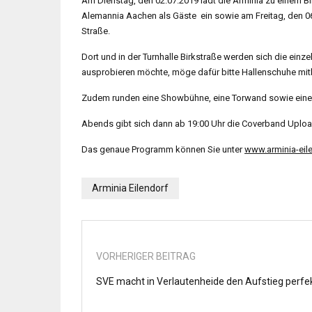
Am Dienstag, den 02.07.2019 lädt die Arminia zu einem Bli
Alemannia Aachen als Gäste ein sowie am Freitag, den 
Straße.
Dort und in der Turnhalle Birkstraße werden sich die einz
ausprobieren möchte, möge dafür bitte Hallenschuhe mit
Zudem runden eine Showbühne, eine Torwand sowie ei
Abends gibt sich dann ab 19:00 Uhr die Coverband Upload
Das genaue Programm können Sie unter
www.arminia-eil
Arminia Eilendorf
VORHERIGER BEITRAG
SVE macht in Verlautenheide den Aufstieg perfe