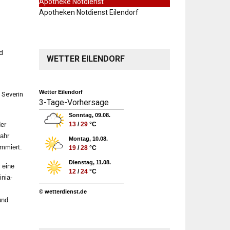
Apotheke Notdienst
Apotheken Notdienst Eilendorf
nd
WETTER EILENDORF
Wetter Eilendorf
 Severin
3-Tage-Vorhersage
Sonntag, 09.08.
der
13
/
29
°C
ahr
Montag, 10.08.
ammiert.
19
/
28
°C
Dienstag, 11.08.
 eine
12
/
24
°C
inia-
© wetterdienst.de
und