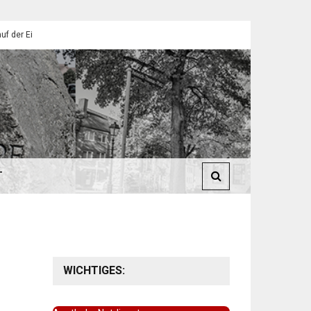
lendorfer Pfadfinder
St. Martin 2025: Umzüge in Eilendorf
T
WICHTIGES: