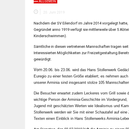
ALLGEMEIN
20. Juni 2019
Nachdem der SV Eilendorf im Jahre 2014 vorgelegt hatte, 
Gegründet anno 1919 verfügt sie mittlerweile über 5 Abt
Kinderschwimmen).
Sämtliche in diesen vertretenen Mannschaften tragen sei
Interessierten Möglichkeiten zur Freizeitgestaltung.
Bereit
gewürdigt.
Vom
20.06. bis 23.06. wird das
Hans Stollenwerk
Gedäch
Euregio zu einer festen Größe etabliert; es nehmen auch
unserer Arminia sind insgesamt stolze 105 Mannschaften 
Die Besucher erwartet zudem Leckeres vom Grill sowie d
wichtige Person der Arminia-Geschichte im Vordergrund,
Jugend mit geschätzten Werten wie Idealismus und Kame
Stollenwerk werden wir Sie mit einer Schautafel auf eine
Texten einen Einblick in Hans Stollenwerks Arminia-Lebe