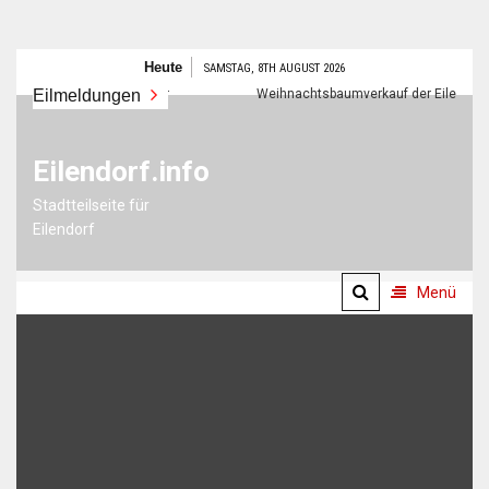
Zum
Heute
SAMSTAG, 8TH AUGUST 2026
Inhalt
Eilmeldungen
Frohes neues Jahr
Weihnachtsbaumverkauf der Eilendorfer P
springen
Eilendorf.info
Stadtteilseite für
Eilendorf
Menü