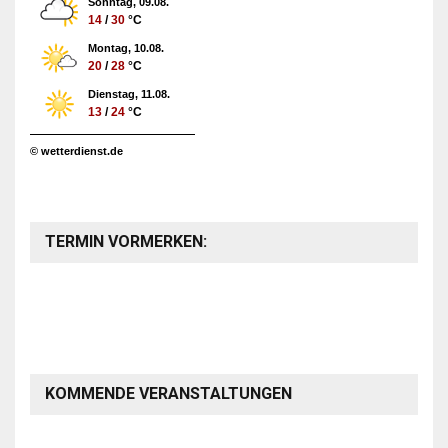
Sonntag, 09.08.
14
/
30
°C
Montag, 10.08.
20
/
28
°C
Dienstag, 11.08.
13
/
24
°C
© wetterdienst.de
TERMIN VORMERKEN:
KOMMENDE VERANSTALTUNGEN