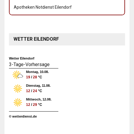
Apotheken Notdienst Eilendorf
WETTER EILENDORF
Wetter Eilendorf
3-Tage-Vorhersage
Montag, 10.08.
19
/
28
°C
Dienstag, 11.08.
12
/
24
°C
Mittwoch, 12.08.
12
/
29
°C
© wetterdienst.de