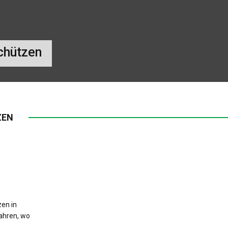
QUIZ
ORGANISATIONEN
chützen
NACHHALTIGKEITSBUDE
NATUR ERLEBEN
EILENDORF IN BILDERN
ZEN
HISTORISCHES AUS EILENDORF
en in
jahren, wo