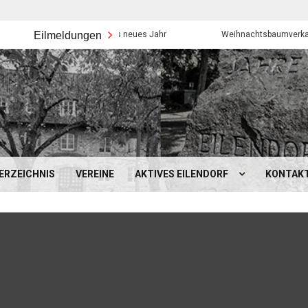
Eilmeldungen
Frohes neues Jahr
Weihnachtsbaumverkauf der Eil
ERZEICHNIS
VEREINE
AKTIVES EILENDORF
KONTAK
BEZIRKSAMT EILENDORF
MOBILITÄT IN EILENDORF
SCHULEN, KINDERGÄRTEN &
SONSTIGES