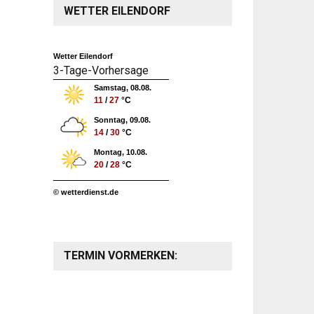
WETTER EILENDORF
Wetter Eilendorf
3-Tage-Vorhersage
Samstag, 08.08.
11
/
27
°C
Sonntag, 09.08.
14
/
30
°C
Montag, 10.08.
20
/
28
°C
© wetterdienst.de
TERMIN VORMERKEN: