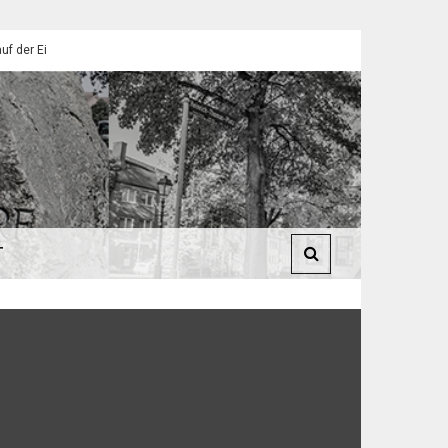
endorfer Pfadfinder
St. Martin 2025: Umzüge in Eilendorf
T