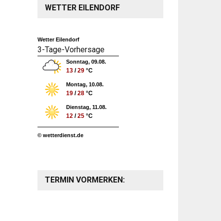
WETTER EILENDORF
Wetter Eilendorf
3-Tage-Vorhersage
Sonntag, 09.08.
13
/
29
°C
Montag, 10.08.
19
/
28
°C
Dienstag, 11.08.
12
/
25
°C
© wetterdienst.de
TERMIN VORMERKEN: