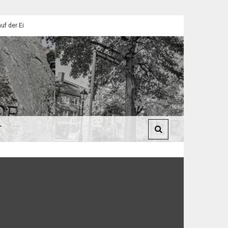
endorfer Pfadfinder
St. Martin 2025: Umzüge in Eilendorf
T