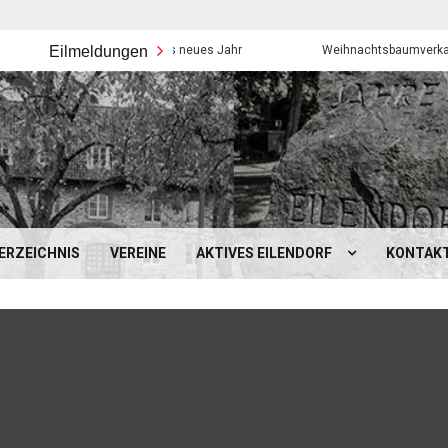
Eilmeldungen
Frohes neues Jahr
Weihnachtsbaumverkauf der Eil
ERZEICHNIS
VEREINE
AKTIVES EILENDORF
KONTAK
BEZIRKSAMT EILENDORF
MOBILITÄT IN EILENDORF
SCHULEN, KINDERGÄRTEN &
SONSTIGES