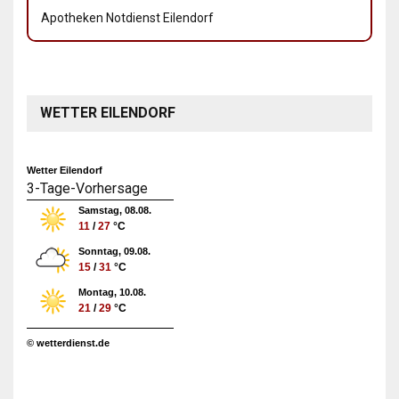
Apotheken Notdienst Eilendorf
WETTER EILENDORF
Wetter Eilendorf
3-Tage-Vorhersage
Samstag, 08.08.
11
/
27
°C
Sonntag, 09.08.
15
/
31
°C
Montag, 10.08.
21
/
29
°C
© wetterdienst.de