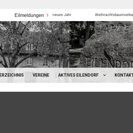
Eilmeldungen
Frohes neues Jahr
Weihnachtsbaumverkauf der Eil
ERZEICHNIS
VEREINE
AKTIVES EILENDORF
KONTAK
BEZIRKSAMT EILENDORF
MOBILITÄT IN EILENDORF
SCHULEN, KINDERGÄRTEN &
SONSTIGES