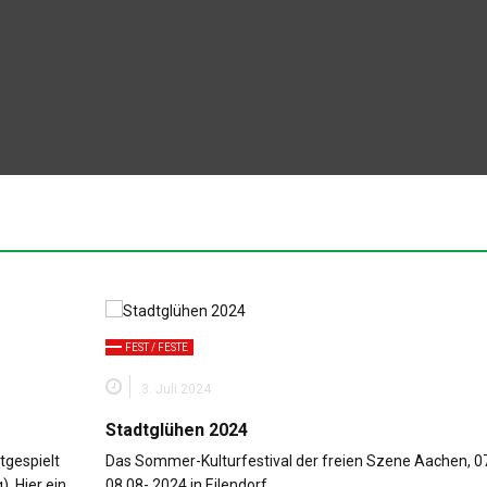
QUIZ
ORGANISATIONEN
NACHHALTIGKEITSBUDE
NATUR ERLEBEN
EILENDORF IN BILDERN
HISTORISCHES AUS EILENDORF
FEST / FESTE
3. Juli 2024
Stadtglühen 2024
tgespielt
Das Sommer-Kulturfestival der freien Szene Aachen, 07
. Hier ein
08.08- 2024 in Eilendorf