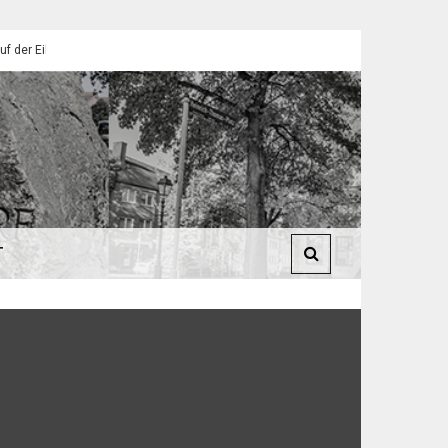
endorfer Pfadfinder
St. Martin 2025: Umzüge in Eilendorf
T