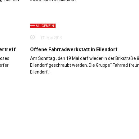
ALLGEMEIN
17. Mai 2019
ertreff
Offene Fahrradwerkstatt in Eilendorf
loses
Am Sonntag , den 19 Mai darf wieder in der Brikstraße 8
orfer
Eilendorf geschraubt werden. Die Gruppe“ Fahrrad freun
Eilendorf…