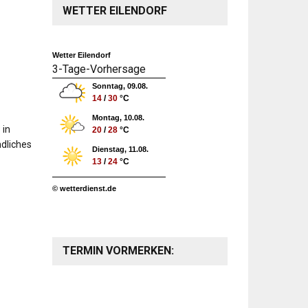
WETTER EILENDORF
Wetter Eilendorf
3-Tage-Vorhersage
Sonntag, 09.08.
14
/
30
°C
Montag, 10.08.
 in
20
/
28
°C
dliches
Dienstag, 11.08.
13
/
24
°C
© wetterdienst.de
TERMIN VORMERKEN: