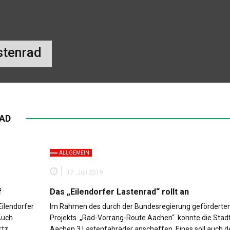
QUIZ
ORGANISATIONEN
stenrad
NACHHALTIGKEITSBUDE
NATUR ERLEBEN
EILENDORF IN BILDERN
AD
HISTORISCHES AUS EILENDORF
ALLGEMEIN
17. Juli 2019
f
Das „Eilendorfer Lastenrad“ rollt an
Eilendorfer
Im Rahmen des durch der Bundesregierung geförderte
Auch
Projekts „Rad-Vorrang-Route Aachen“ konnte die Stad
rtz,…
Aachen 3 Lastenfahräder anschaffen. Eines soll auch 