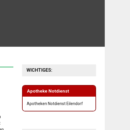
WICHTIGES:
Apotheke Notdienst
Apotheken Notdienst Eilendorf
n
t
den…