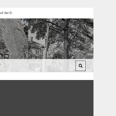
endorfer Pfadfinder
St. Martin 2025: Umzüge in Eilendorf
T