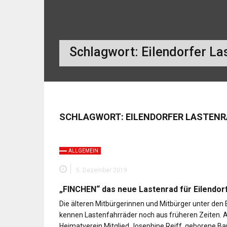
Schlagwort:
Eilendorfer La
SCHLAGWORT:
EILENDORFER LASTENR
ALLGEMEIN
5. Dezember 2019
„FINCHEN“ das neue Lastenrad für Eilendor
Die älteren Mitbürgerinnen und Mitbürger unter den 
kennen Lastenfahrräder noch aus früheren Zeiten. 
Heimatverein Mitglied Josephine Reiff, geborene Ba