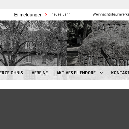
Eilmeldungen
Frohes neues Jahr
Weihnachtsbaumverkauf der Eil
ERZEICHNIS
VEREINE
AKTIVES EILENDORF
KONTAK
BEZIRKSAMT EILENDORF
MOBILITÄT IN EILENDORF
SCHULEN, KINDERGÄRTEN &
SONSTIGES