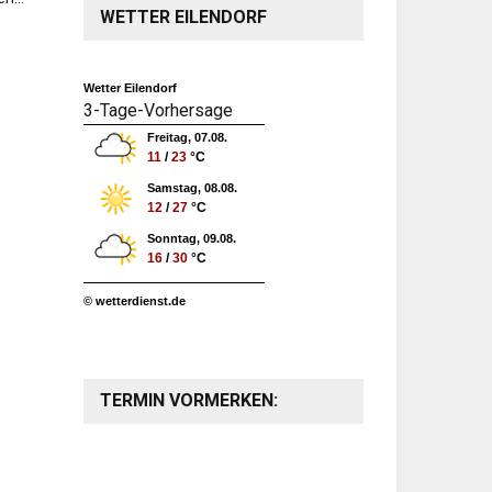
WETTER EILENDORF
Wetter Eilendorf
3-Tage-Vorhersage
Freitag, 07.08.
11
/
23
°C
Samstag, 08.08.
12
/
27
°C
Sonntag, 09.08.
16
/
30
°C
© wetterdienst.de
TERMIN VORMERKEN: