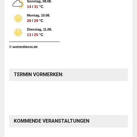
Sonntag, 09.08.
14
/
31
°C
Montag, 10.08.
20
/
29
°C
Dienstag, 11.08.
13
/
25
°C
© wetterdienst.de
TERMIN VORMERKEN:
KOMMENDE VERANSTALTUNGEN