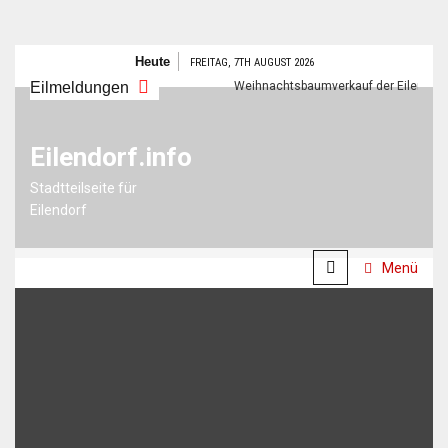
Zum
Heute
FREITAG, 7TH AUGUST 2026
Inhalt
Eilmeldungen
Frohes neues Jahr
Weihnachtsbaumverkauf der Eilendorfer P
springen
Eilendorf.info
Stadtteilseite für
Eilendorf
Menü