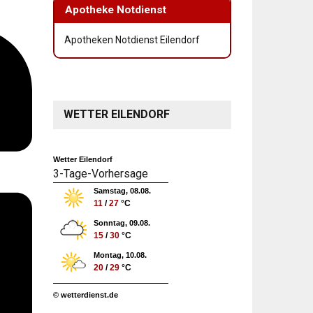
Apotheke Notdienst
Apotheken Notdienst Eilendorf
WETTER EILENDORF
Wetter Eilendorf
3-Tage-Vorhersage
Samstag, 08.08.
11
/
27
°C
Sonntag, 09.08.
15
/
30
°C
Montag, 10.08.
20
/
29
°C
© wetterdienst.de