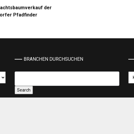
achtsbaumverkauf der
dorfer Pfadfinder
BRANCHEN DURCHSUCHEN
Ka
Grace Mag von
Everestthemes