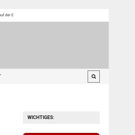
lendorfer Pfadfinder
St. Martin 2025: Umzüge in Eilendorf
T
WICHTIGES: