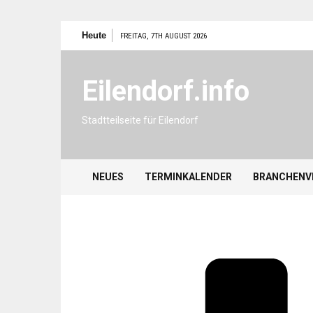
Zum
Heute
FREITAG, 7TH AUGUST 2026
Inhalt
springen
Eilendorf.info
Stadtteilseite für Eilendorf
NEUES
TERMINKALENDER
BRANCHENV