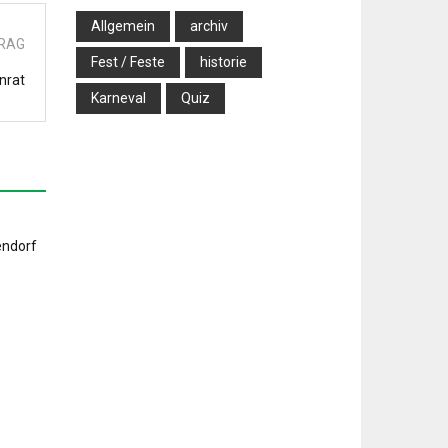
Allgemein
archiv
TRAG
Fest / Feste
historie
nrat
Karneval
Quiz