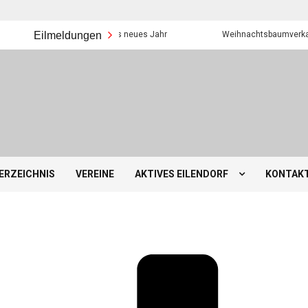
Eilmeldungen
Frohes neues Jahr
Weihnachtsbaumverkauf der Ei
ERZEICHNIS
VEREINE
AKTIVES EILENDORF
KONTAK