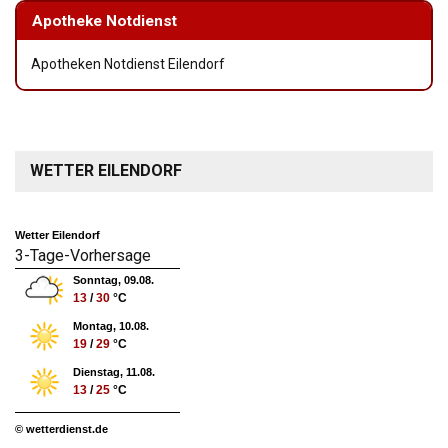
Apotheke Notdienst
Apotheken Notdienst Eilendorf
WETTER EILENDORF
Wetter Eilendorf
3-Tage-Vorhersage
Sonntag, 09.08.
13
/
30
°C
Montag, 10.08.
19
/
29
°C
Dienstag, 11.08.
13
/
25
°C
© wetterdienst.de