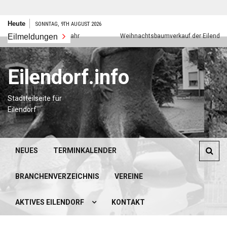
Zum
Heute
SONNTAG, 9TH AUGUST 2026
Inhalt
Eilmeldungen
Frohes neues Jahr
Weihnachtsbaumverkauf der Eilendorfer Pfa
springen
Eilendorf.info
Stadtteilseite für
Eilendorf
NEUES
TERMINKALENDER
BRANCHENVERZEICHNIS
VEREINE
AKTIVES EILENDORF
KONTAKT