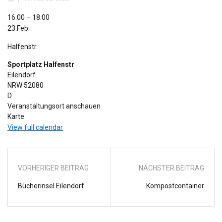
Kompostcontainer
16:00
–
18:00
23.Feb.
Halfenstr.
Sportplatz Halfenstr
Eilendorf
NRW
52080
D
Veranstaltungsort anschauen
Sportplatz
Karte
Halfenstr
View full calendar
VORHERIGER BEITRAG
NÄCHSTER BEITRAG
Bücherinsel Eilendorf
Kompostcontainer