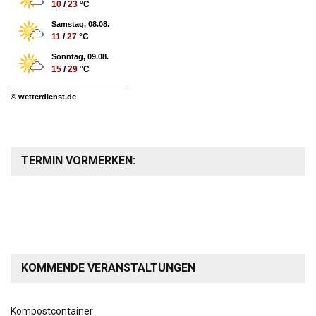
10
/
23
°C
Samstag, 08.08.
11
/
27
°C
Sonntag, 09.08.
15
/
29
°C
© wetterdienst.de
TERMIN VORMERKEN:
KOMMENDE VERANSTALTUNGEN
Kompostcontainer