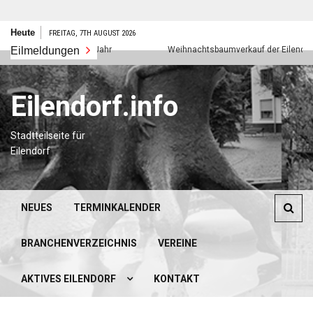
Zum
Heute
FREITAG, 7TH AUGUST 2026
Inhalt
Eilmeldungen
Frohes neues Jahr
Weihnachtsbaumverkauf der Eilendorfer P
springen
Eilendorf.info
Stadtteilseite für
Eilendorf
NEUES
TERMINKALENDER
BRANCHENVERZEICHNIS
VEREINE
AKTIVES EILENDORF
KONTAKT