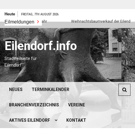
Zum
Heute
FREITAG, 7TH AUGUST 2026
Inhalt
Eilmeldungen
Frohes neues Jahr
Weihnachtsbaumverkauf der Eilendorfer P
springen
Eilendorf.info
Stadtteilseite für
Eilendorf
NEUES
TERMINKALENDER
BRANCHENVERZEICHNIS
VEREINE
AKTIVES EILENDORF
KONTAKT