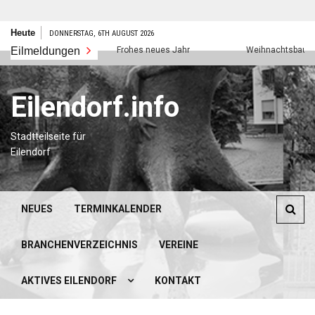
Zum
Heute
DONNERSTAG, 6TH AUGUST 2026
Inhalt
Eilmeldungen
Frohes neues Jahr
Weihnachtsbaumverkauf
springen
Eilendorf.info
Stadtteilseite für
Eilendorf
NEUES
TERMINKALENDER
BRANCHENVERZEICHNIS
VEREINE
AKTIVES EILENDORF
KONTAKT