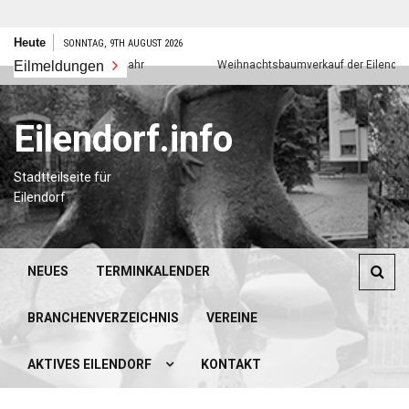
Zum
Heute
SONNTAG, 9TH AUGUST 2026
Inhalt
Eilmeldungen
Frohes neues Jahr
Weihnachtsbaumverkauf der Eilendorfer 
springen
Eilendorf.info
Stadtteilseite für
Eilendorf
NEUES
TERMINKALENDER
BRANCHENVERZEICHNIS
VEREINE
AKTIVES EILENDORF
KONTAKT