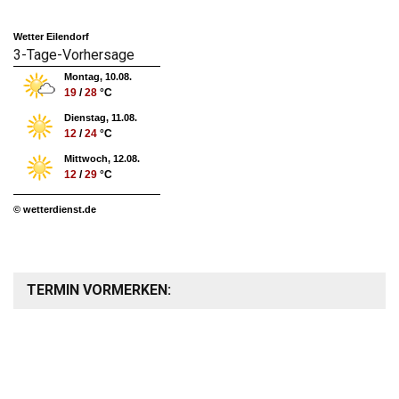
Wetter Eilendorf
3-Tage-Vorhersage
Montag, 10.08.
19
/
28
°C
Dienstag, 11.08.
12
/
24
°C
Mittwoch, 12.08.
12
/
29
°C
© wetterdienst.de
TERMIN VORMERKEN: