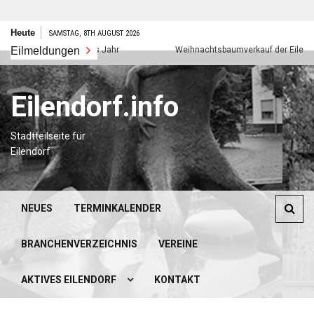
Zum
Heute
SAMSTAG, 8TH AUGUST 2026
Inhalt
Eilmeldungen
Frohes neues Jahr
Weihnachtsbaumverkauf der Eilendorfe
springen
Eilendorf.info
Stadtteilseite für
Eilendorf
NEUES
TERMINKALENDER
BRANCHENVERZEICHNIS
VEREINE
AKTIVES EILENDORF
KONTAKT