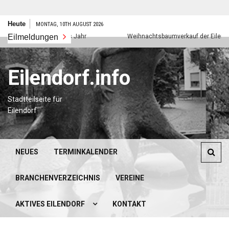
Zum
Heute
MONTAG, 10TH AUGUST 2026
Inhalt
Eilmeldungen
Frohes neues Jahr
Weihnachtsbaumverkauf der Eilendorfer
springen
Eilendorf.info
Stadtteilseite für
Eilendorf
NEUES
TERMINKALENDER
BRANCHENVERZEICHNIS
VEREINE
AKTIVES EILENDORF
KONTAKT