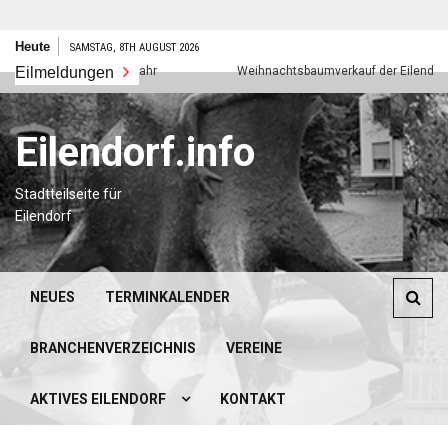
Zum
Heute
SAMSTAG, 8TH AUGUST 2026
Inhalt
Eilmeldungen
Frohes neues Jahr
Weihnachtsbaumverkauf der Eilendorfer P
springen
Eilendorf.info
Stadtteilseite für
Eilendorf
NEUES
TERMINKALENDER
BRANCHENVERZEICHNIS
VEREINE
AKTIVES EILENDORF
KONTAKT