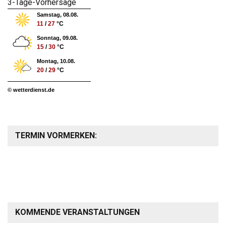
3-Tage-Vorhersage
Samstag, 08.08.
11
/
27
°C
Sonntag, 09.08.
15
/
30
°C
Montag, 10.08.
20
/
29
°C
© wetterdienst.de
TERMIN VORMERKEN:
KOMMENDE VERANSTALTUNGEN