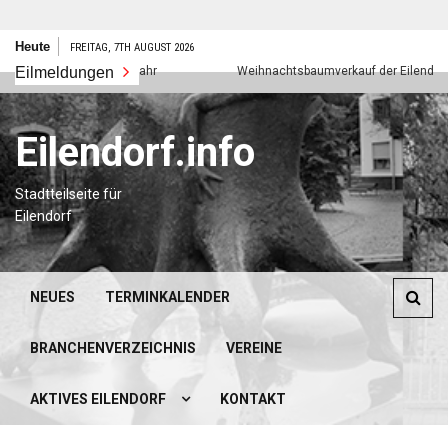
Zum
Heute
FREITAG, 7TH AUGUST 2026
Inhalt
Eilmeldungen
Frohes neues Jahr
Weihnachtsbaumverkauf der Eilendorfer P
springen
Eilendorf.info
Stadtteilseite für
Eilendorf
NEUES
TERMINKALENDER
BRANCHENVERZEICHNIS
VEREINE
AKTIVES EILENDORF
KONTAKT