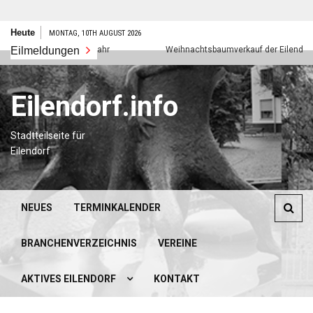
Zum
Heute
MONTAG, 10TH AUGUST 2026
Inhalt
Eilmeldungen
Frohes neues Jahr
Weihnachtsbaumverkauf der Eilendorfer P
springen
Eilendorf.info
Stadtteilseite für
Eilendorf
NEUES
TERMINKALENDER
BRANCHENVERZEICHNIS
VEREINE
AKTIVES EILENDORF
KONTAKT