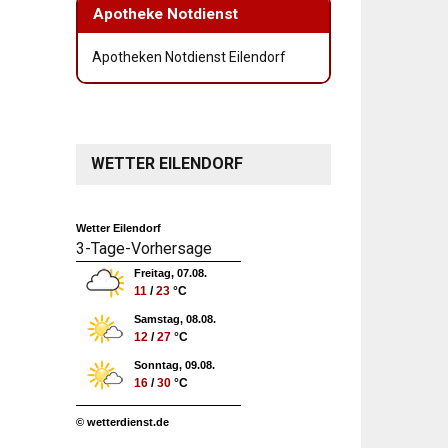
Apotheke Notdienst
Apotheken Notdienst Eilendorf
WETTER EILENDORF
Wetter Eilendorf
3-Tage-Vorhersage
Freitag, 07.08.
11
/
23
°C
Samstag, 08.08.
12
/
27
°C
Sonntag, 09.08.
16
/
30
°C
© wetterdienst.de