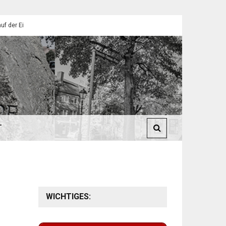
lendorfer Pfadfinder
St. Martin 2025: Umzüge in Eilendorf
T
WICHTIGES: