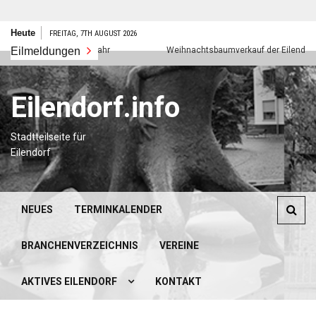
Zum
Heute
FREITAG, 7TH AUGUST 2026
Inhalt
Eilmeldungen
Frohes neues Jahr
Weihnachtsbaumverkauf der Eilendorfer P
springen
Eilendorf.info
Stadtteilseite für
Eilendorf
NEUES
TERMINKALENDER
BRANCHENVERZEICHNIS
VEREINE
AKTIVES EILENDORF
KONTAKT