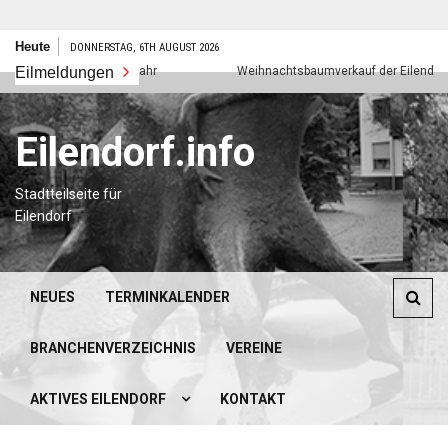
Zum
Heute
DONNERSTAG, 6TH AUGUST 2026
Inhalt
Eilmeldungen
Frohes neues Jahr
Weihnachtsbaumverkauf der Eilendorfer P
springen
Eilendorf.info
Stadtteilseite für
Eilendorf
NEUES
TERMINKALENDER
BRANCHENVERZEICHNIS
VEREINE
AKTIVES EILENDORF
KONTAKT