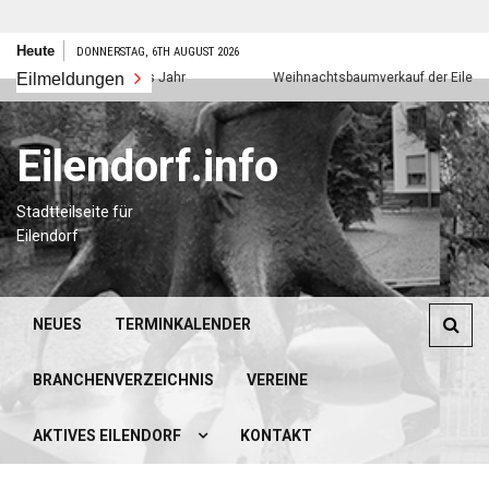
Zum
Heute
DONNERSTAG, 6TH AUGUST 2026
Inhalt
Eilmeldungen
Frohes neues Jahr
Weihnachtsbaumverkauf der Eilendorfer
springen
Eilendorf.info
Stadtteilseite für
Eilendorf
NEUES
TERMINKALENDER
BRANCHENVERZEICHNIS
VEREINE
AKTIVES EILENDORF
KONTAKT