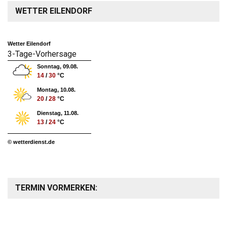
WETTER EILENDORF
Wetter Eilendorf
3-Tage-Vorhersage
Sonntag, 09.08.
14
/
30
°C
Montag, 10.08.
20
/
28
°C
Dienstag, 11.08.
13
/
24
°C
© wetterdienst.de
TERMIN VORMERKEN: