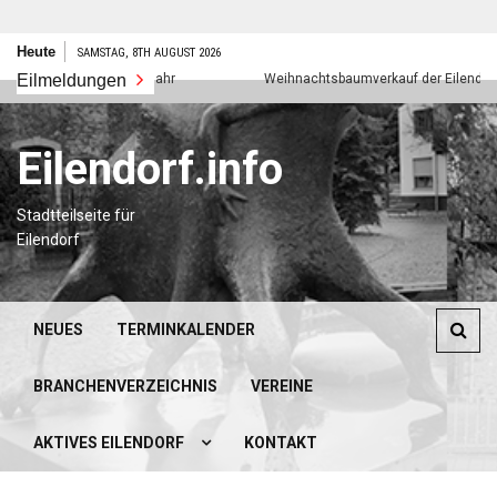
Zum
Heute
SAMSTAG, 8TH AUGUST 2026
Inhalt
Eilmeldungen
Frohes neues Jahr
Weihnachtsbaumverkauf der Eilendorfer P
springen
Eilendorf.info
Stadtteilseite für
Eilendorf
NEUES
TERMINKALENDER
BRANCHENVERZEICHNIS
VEREINE
AKTIVES EILENDORF
KONTAKT