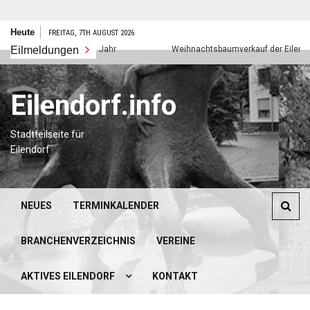
Zum
Heute
FREITAG, 7TH AUGUST 2026
Inhalt
Eilmeldungen
Frohes neues Jahr
Weihnachtsbaumverkauf der Eilendorfer
springen
Eilendorf.info
Stadtteilseite für
Eilendorf
NEUES
TERMINKALENDER
BRANCHENVERZEICHNIS
VEREINE
AKTIVES EILENDORF
KONTAKT