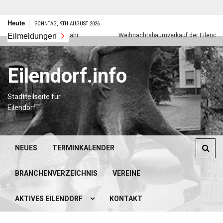
Zum
Heute
SONNTAG, 9TH AUGUST 2026
Inhalt
Eilmeldungen
Frohes neues Jahr
Weihnachtsbaumverkauf der Eilendorfer P
springen
Eilendorf.info
Stadtteilseite für
Eilendorf
NEUES
TERMINKALENDER
BRANCHENVERZEICHNIS
VEREINE
AKTIVES EILENDORF
KONTAKT