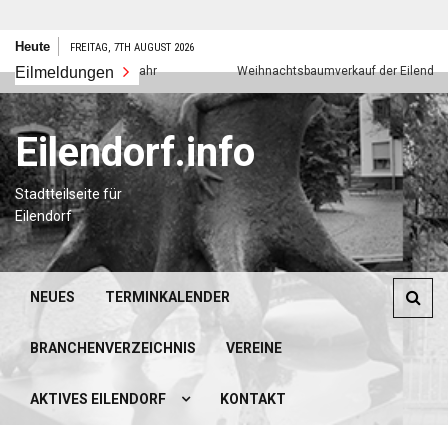
Zum
Heute
FREITAG, 7TH AUGUST 2026
Inhalt
Eilmeldungen
Frohes neues Jahr
Weihnachtsbaumverkauf der Eilendorfer P
springen
Eilendorf.info
Stadtteilseite für
Eilendorf
NEUES
TERMINKALENDER
BRANCHENVERZEICHNIS
VEREINE
AKTIVES EILENDORF
KONTAKT