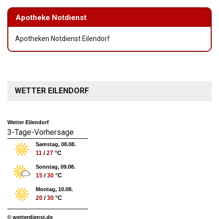
Apotheke Notdienst
Apotheken Notdienst Eilendorf
WETTER EILENDORF
Wetter Eilendorf
3-Tage-Vorhersage
Samstag, 08.08.
11
/
27
°C
Sonntag, 09.08.
15
/
30
°C
Montag, 10.08.
20
/
30
°C
© wetterdienst.de