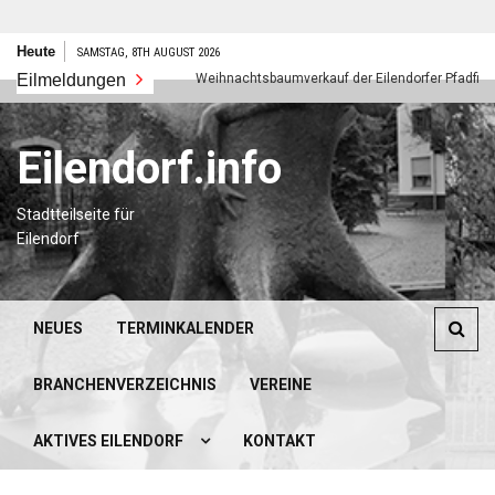
Zum
Heute
SAMSTAG, 8TH AUGUST 2026
Inhalt
es neues Jahr
Eilmeldungen
Weihnachtsbaumverkauf der Eilendorfer Pfadfinder
springen
Eilendorf.info
Stadtteilseite für
Eilendorf
NEUES
TERMINKALENDER
BRANCHENVERZEICHNIS
VEREINE
AKTIVES EILENDORF
KONTAKT