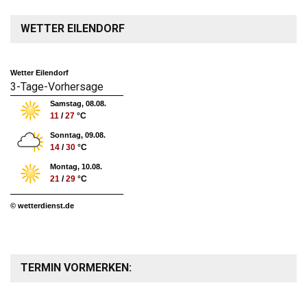
WETTER EILENDORF
Wetter Eilendorf
3-Tage-Vorhersage
Samstag, 08.08.
11
/
27
°C
Sonntag, 09.08.
14
/
30
°C
Montag, 10.08.
21
/
29
°C
© wetterdienst.de
TERMIN VORMERKEN: