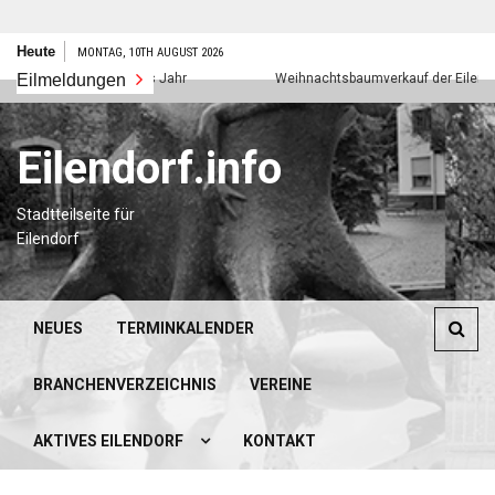
Zum
Heute
MONTAG, 10TH AUGUST 2026
Inhalt
Eilmeldungen
Frohes neues Jahr
Weihnachtsbaumverkauf der Eilendorfer
springen
Eilendorf.info
Stadtteilseite für
Eilendorf
NEUES
TERMINKALENDER
BRANCHENVERZEICHNIS
VEREINE
AKTIVES EILENDORF
KONTAKT