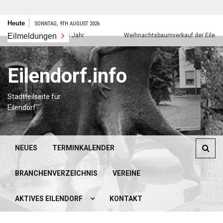
Zum
Heute
SONNTAG, 9TH AUGUST 2026
Inhalt
Eilmeldungen
Frohes neues Jahr
Weihnachtsbaumverkauf der Eilendorfer
springen
Eilendorf.info
Stadtteilseite für
Eilendorf
NEUES
TERMINKALENDER
BRANCHENVERZEICHNIS
VEREINE
AKTIVES EILENDORF
KONTAKT