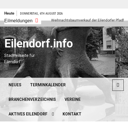
Zum
Heute
DONNERSTAG, 6TH AUGUST 2026
Inhalt
es neues Jahr
Eilmeldungen
Weihnachtsbaumverkauf der Eilendorfer Pfadfinder
springen
Eilendorf.info
Stadtteilseite für
Eilendorf
NEUES
TERMINKALENDER
BRANCHENVERZEICHNIS
VEREINE
AKTIVES EILENDORF
KONTAKT