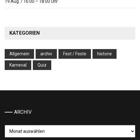
19.Aug.
/
16:00
–
18:00
Uhr
KATEGORIEN
Allgemein
archiv
Fest / Feste
historie
Karneval
Quiz
ARCHIV
Archiv