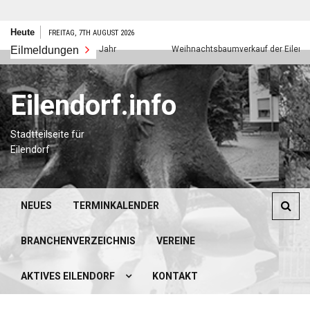
Zum
Heute
FREITAG, 7TH AUGUST 2026
Inhalt
Eilmeldungen
Frohes neues Jahr
Weihnachtsbaumverkauf der Eilendorfer
springen
Eilendorf.info
Stadtteilseite für
Eilendorf
NEUES
TERMINKALENDER
BRANCHENVERZEICHNIS
VEREINE
AKTIVES EILENDORF
KONTAKT