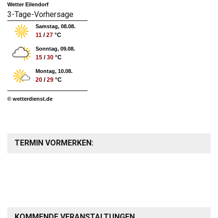
Wetter Eilendorf
3-Tage-Vorhersage
Samstag, 08.08.
11
/
27
°C
Sonntag, 09.08.
15
/
30
°C
Montag, 10.08.
20
/
29
°C
© wetterdienst.de
TERMIN VORMERKEN:
KOMMENDE VERANSTALTUNGEN