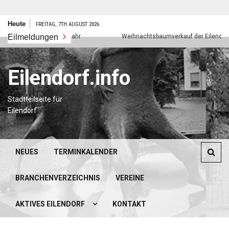
Zum
Heute
FREITAG, 7TH AUGUST 2026
Inhalt
Eilmeldungen
Frohes neues Jahr
Weihnachtsbaumverkauf der Eilendorfer P
springen
Eilendorf.info
Stadtteilseite für
Eilendorf
NEUES
TERMINKALENDER
BRANCHENVERZEICHNIS
VEREINE
AKTIVES EILENDORF
KONTAKT