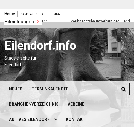
Zum
Heute
SAMSTAG, 8TH AUGUST 2026
Inhalt
Eilmeldungen
Frohes neues Jahr
Weihnachtsbaumverkauf der Eilendorfer 
springen
Eilendorf.info
Stadtteilseite für
Eilendorf
NEUES
TERMINKALENDER
BRANCHENVERZEICHNIS
VEREINE
AKTIVES EILENDORF
KONTAKT