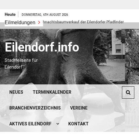
Zum
Heute
DONNERSTAG, 6TH AUGUST 2026
Inhalt
Eilmeldungen
Weihnachtsbaumverkauf der Eilendorfer Pfadfinder
springen
Eilendorf.info
Stadtteilseite für
Eilendorf
NEUES
TERMINKALENDER
BRANCHENVERZEICHNIS
VEREINE
AKTIVES EILENDORF
KONTAKT