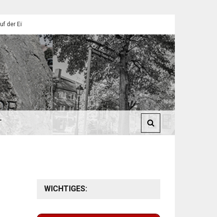
lendorfer Pfadfinder
St. Martin 2025: Umzüge in Eilendorf
T
WICHTIGES: