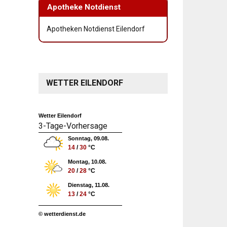
Apotheke Notdienst
Apotheken Notdienst Eilendorf
WETTER EILENDORF
Wetter Eilendorf
3-Tage-Vorhersage
Sonntag, 09.08.
14
/
30
°C
Montag, 10.08.
20
/
28
°C
Dienstag, 11.08.
13
/
24
°C
© wetterdienst.de