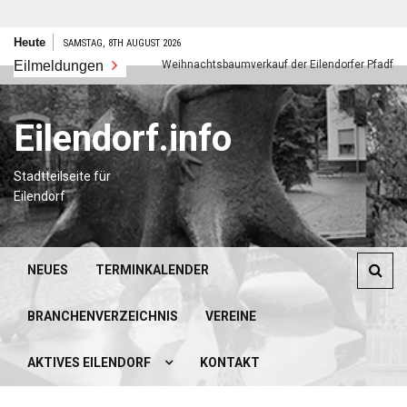
Zum
Heute
SAMSTAG, 8TH AUGUST 2026
Inhalt
s neues Jahr
Eilmeldungen
Weihnachtsbaumverkauf der Eilendorfer Pfadfinder
springen
Eilendorf.info
Stadtteilseite für
Eilendorf
NEUES
TERMINKALENDER
BRANCHENVERZEICHNIS
VEREINE
AKTIVES EILENDORF
KONTAKT