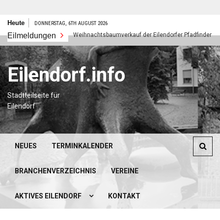
Zum
Heute
DONNERSTAG, 6TH AUGUST 2026
Inhalt
Eilmeldungen
Weihnachtsbaumverkauf der Eilendorfer Pfadfinder
springen
Eilendorf.info
Stadtteilseite für
Eilendorf
NEUES
TERMINKALENDER
BRANCHENVERZEICHNIS
VEREINE
AKTIVES EILENDORF
KONTAKT